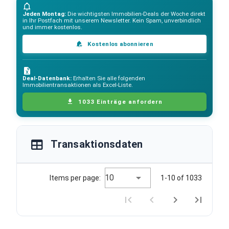
Jeden Montag:
Die wichtigsten Immobilien-Deals der Woche direkt
in Ihr Postfach mit unserem Newsletter. Kein Spam, unverbindlich
und immer kostenlos.
Kostenlos abonnieren
Deal-Datenbank:
Erhalten Sie alle folgenden
Immobilientransaktionen als Excel-Liste.
1033 Einträge anfordern
Transaktionsdaten
10
Items per page:
1-10 of 1033