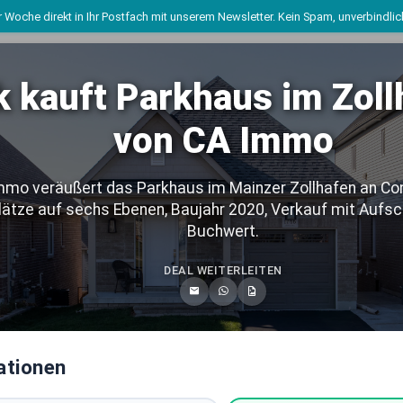
 Woche direkt in Ihr Postfach mit unserem Newsletter. Kein Spam, unverbindli
k kauft Parkhaus im Zol
 und Regionen
von CA Immo
Büroimmobilien Deu
mmo veräußert das Parkhaus im Mainzer Zollhafen an Con
BUNDESWEITE ASSETKL
plätze auf sechs Ebenen, Baujahr 2020, Verkauf mit Aufsc
Buchwert.
Mixed-Use Immobilie
DEAL WEITERLEITEN
BUNDESWEITE ASSETKL
chland
Logistikimmobilien 
BUNDESWEITE ASSETKL
ationen