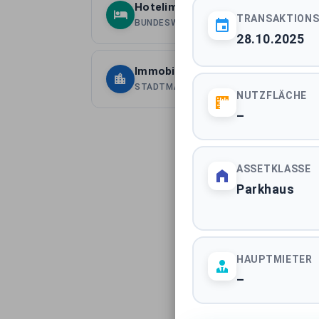
Hotelimmobilien Deutschland
TRANSAKTION
BUNDESWEITE ASSETKLASSE
28.10.2025
Immobilientransaktionen Berlin
STADTMARKT
NUTZFLÄCHE
–
ASSETKLASSE
Parkhaus
HAUPTMIETER
–