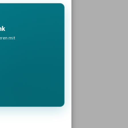
nk
eren mit