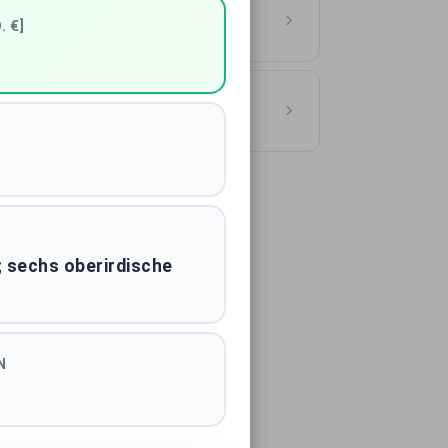
utschland
. €]
ASSE
ionen Hamburg
; sechs oberirdische
N