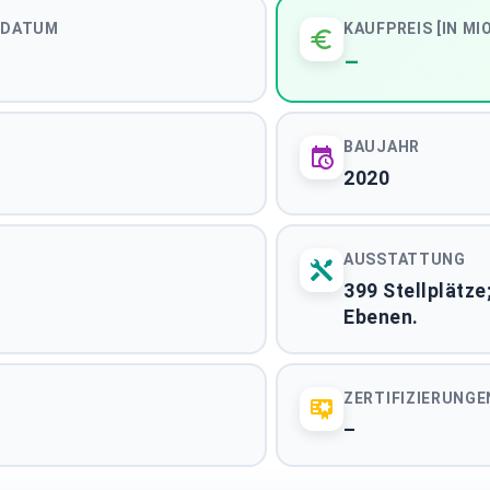
Pflegeimmobilien De
SDATUM
KAUFPREIS [IN MIO
BUNDESWEITE ASSETKL
–
Immobilientransakt
STADTMARKT
BAUJAHR
2020
ALLE 61 MARKTBERICHTE ANZEIGEN
AUSSTATTUNG
399 Stellplätze
Ebenen.
ZERTIFIZIERUNGE
Impressum
|
Datenschutzerklärung
–