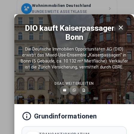
Wohnimmobilien Deutschland
BUNDESWEITE ASSETKLASSE
DIO kauft Kaiserpassagen in
Mixed-Use Immobilien Deutschland
BUNDESWEITE ASSETKLASSE
Bonn
Die Deutsche Immobilien Opportunitäten AG (DIO)
Light-Industrial Immobilien
erwirbt das Mixed-Use-Ensemble „Kaiserpassagen“ in
Deutschland
Bonn (5 Gebäude, ca. 10.132 m² Mietfläche). Verkäufer
BUNDESWEITE ASSETKLASSE
ist die Zürich Versicherung, vermittelt durch CBRE.
Logistikimmobilien Deutschland
DEAL WEITERLEITEN
BUNDESWEITE ASSETKLASSE
Hotelimmobilien Deutschland
BUNDESWEITE ASSETKLASSE
Grundinformationen
Pflegeimmobilien Deutschland
BUNDESWEITE ASSETKLASSE