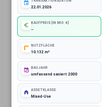
TRANSAKTIONSDATUM
22.01.2026
Immobilientransaktionen Berlin
STADTMARKT
KAUFPREIS [IN MIO. €]
Immobilientransaktionen Hamburg
–
STADTMARKT
NUTZFLÄCHE
ALLE 61 MARKTBERICHTE ANZEIGEN
10.132 m²
BAUJAHR
umfassend saniert 2000
ASSETKLASSE
Impressum
|
Datenschutzerklärung
Mixed-Use