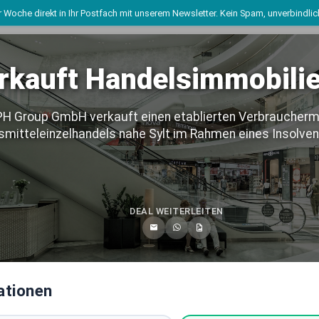
 Woche direkt in Ihr Postfach mit unserem Newsletter. Kein Spam, unverbindli
rkauft Handelsimmobilie
 und Regionen
H Group GmbH verkauft einen etablierten Verbraucherm
mitteleinzelhandels nahe Sylt im Rahmen eines Insolven
Büroimmobilien Deu
BUNDESWEITE ASSETKL
Mixed-Use Immobilie
DEAL WEITERLEITEN
BUNDESWEITE ASSETKL
chland
Logistikimmobilien 
BUNDESWEITE ASSETKL
ationen