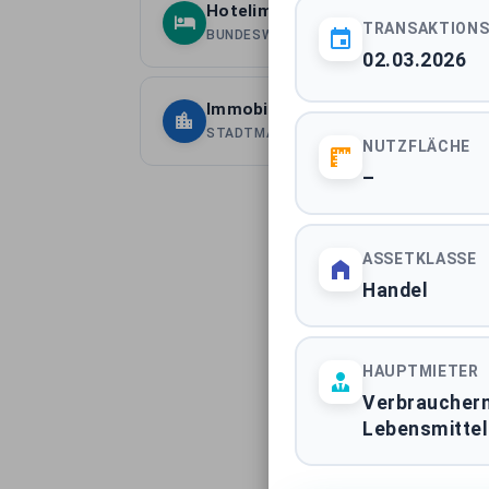
Hotelimmobilien Deutschland
TRANSAKTION
BUNDESWEITE ASSETKLASSE
02.03.2026
Immobilientransaktionen Berlin
STADTMARKT
NUTZFLÄCHE
–
ASSETKLASSE
Handel
HAUPTMIETER
Verbraucher
Lebensmittel