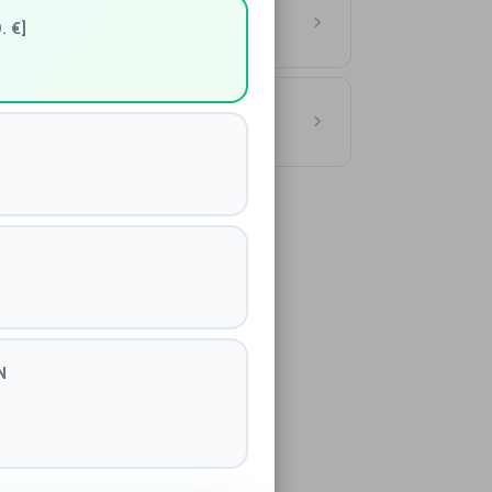
utschland
. €]
ASSE
ionen Hamburg
N