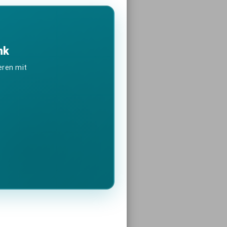
nk
eren mit