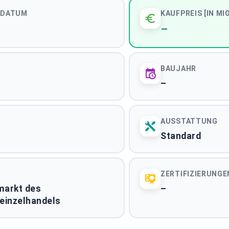
Pflegeimmobilien De
SDATUM
KAUFPREIS [IN MIO
BUNDESWEITE ASSETKL
–
Immobilientransakt
STADTMARKT
BAUJAHR
–
ALLE 61 MARKTBERICHTE ANZEIGEN
AUSSTATTUNG
Standard
ZERTIFIZIERUNGE
markt des
–
Impressum
|
Datenschutzerklärung
einzelhandels