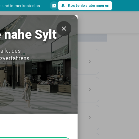
ch und immer kostenlos.
Kostenlos abonnieren
 nahe Sylt
arkt des
zverfahrens.
tschland
ASSE
n Deutschland
ASSE
Deutschland
ASSE