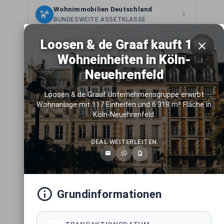
Wohnimmobilien Deutschland
BUNDESWEITE ASSETKLASSE
Loosen & de Graaf kauft 117
Mixed-Use Immobilien Deutschland
Wohneinheiten in Köln-
BUNDESWEITE ASSETKLASSE
Neuehrenfeld
Light-Industrial Immobilien
Deutschland
Loosen & de Graaf Unternehmensgruppe erwirbt
Wohnanlage mit 117 Einheiten und 6.318 m² Fläche in
BUNDESWEITE ASSETKLASSE
Köln-Neuehrenfeld.
Logistikimmobilien Deutschland
DEAL WEITERLEITEN
BUNDESWEITE ASSETKLASSE
Hotelimmobilien Deutschland
BUNDESWEITE ASSETKLASSE
Grundinformationen
Pflegeimmobilien Deutschland
BUNDESWEITE ASSETKLASSE