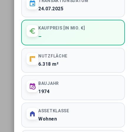
TRANSAKTIONSDATUM
24.07.2025
Immobilientransaktionen Berlin
STADTMARKT
KAUFPREIS [IN MIO. €]
Immobilientransaktionen Hamburg
–
STADTMARKT
NUTZFLÄCHE
ALLE 61 MARKTBERICHTE ANZEIGEN
6.318 m²
BAUJAHR
1974
ASSETKLASSE
Impressum
|
Datenschutzerklärung
Wohnen