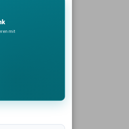
nk
eren mit