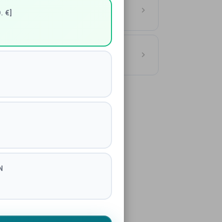
utschland
. €]
ASSE
ionen Hamburg
N