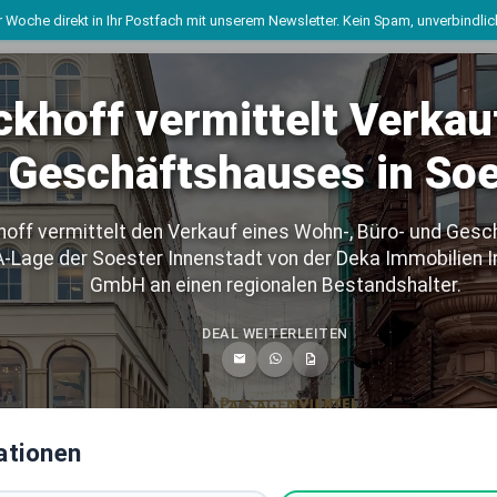
 Woche direkt in Ihr Postfach mit unserem Newsletter. Kein Spam, unverbindli
ckhoff vermittelt Verkau
 und Regionen
Geschäftshauses in So
Büroimmobilien Deu
hoff vermittelt den Verkauf eines Wohn-, Büro- und Ges
BUNDESWEITE ASSETKL
A-Lage der Soester Innenstadt von der Deka Immobilien 
GmbH an einen regionalen Bestandshalter.
Mixed-Use Immobilie
DEAL WEITERLEITEN
BUNDESWEITE ASSETKL
chland
Logistikimmobilien 
BUNDESWEITE ASSETKL
ationen