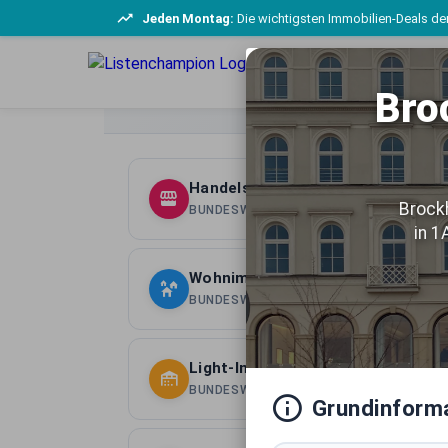
Jeden Montag:
Die wichtigsten Immobilien-Deals der
Spezialisierte Marktberichte
Bro
Detaillierte Analysen nach Assetklassen
Handelsimmobilien Deutschland
Brock
BUNDESWEITE ASSETKLASSE
in 1
Wohnimmobilien Deutschland
BUNDESWEITE ASSETKLASSE
Light-Industrial Immobilien Deuts
BUNDESWEITE ASSETKLASSE
Grundinform