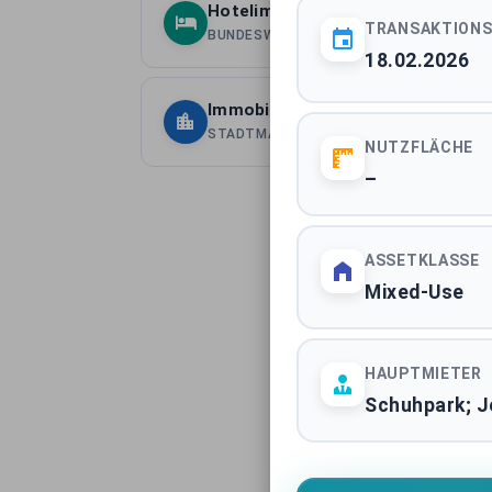
Hotelimmobilien Deutschland
TRANSAKTION
BUNDESWEITE ASSETKLASSE
18.02.2026
Immobilientransaktionen Berlin
STADTMARKT
NUTZFLÄCHE
–
ASSETKLASSE
Mixed-Use
HAUPTMIETER
Schuhpark; J