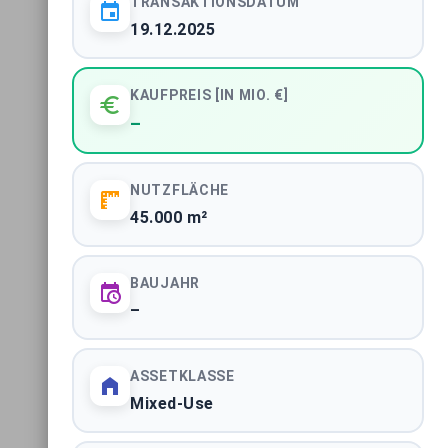
TRANSAKTIONSDATUM
19.12.2025
Light-Industrial Immobilien
Deutschland
BUNDESWEITE ASSETKLASSE
KAUFPREIS [IN MIO. €]
–
Logistikimmobilien Deutschland
BUNDESWEITE ASSETKLASSE
NUTZFLÄCHE
Hotelimmobilien Deutschland
45.000 m²
BUNDESWEITE ASSETKLASSE
Pflegeimmobilien Deutschland
BAUJAHR
BUNDESWEITE ASSETKLASSE
–
Immobilientransaktionen Berlin
ASSETKLASSE
STADTMARKT
Mixed-Use
Immobilientransaktionen Hamburg