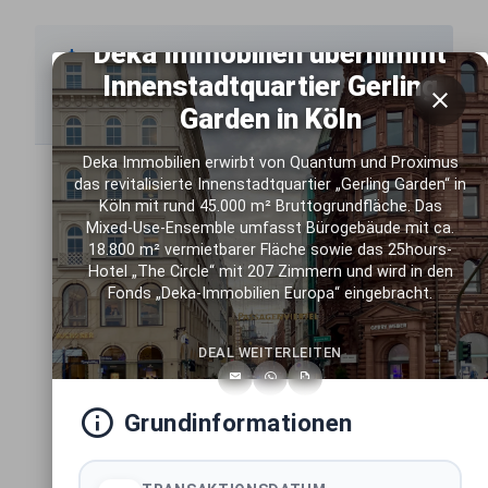
Deka Immobilien übernimmt
Innenstadtquartier Gerling
Spezialisierte Marktberichte
Garden in Köln
Detaillierte Analysen nach Assetklassen und Regionen
Deka Immobilien erwirbt von Quantum und Proximus
das revitalisierte Innenstadtquartier „Gerling Garden“ in
Handelsimmobilien Deutschland
Köln mit rund 45.000 m² Bruttogrundfläche. Das
BUNDESWEITE ASSETKLASSE
Mixed-Use-Ensemble umfasst Bürogebäude mit ca.
18.800 m² vermietbarer Fläche sowie das 25hours-
Hotel „The Circle“ mit 207 Zimmern und wird in den
Büroimmobilien Deutschland
Fonds „Deka-Immobilien Europa“ eingebracht.
BUNDESWEITE ASSETKLASSE
DEAL WEITERLEITEN
Wohnimmobilien Deutschland
BUNDESWEITE ASSETKLASSE
Grundinformationen
Mixed-Use Immobilien Deutschland
BUNDESWEITE ASSETKLASSE