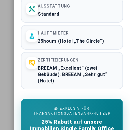
STADTMARKT
AUSSTATTUNG
Standard
ALLE 61 MARKTBERICHTE ANZEIGEN
HAUPTMIETER
25hours (Hotel „The Circle“)
ZERTIFIZIERUNGEN
BREEAM „Excellent“ (zwei
Impressum
|
Datenschutzerklärung
Gebäude); BREEAM „Sehr gut“
(Hotel)
🎁 EXKLUSIV FÜR
TRANSAKTIONSDATENBANK-NUTZER
25% Rabatt auf unsere
Immobilien Single Family Office