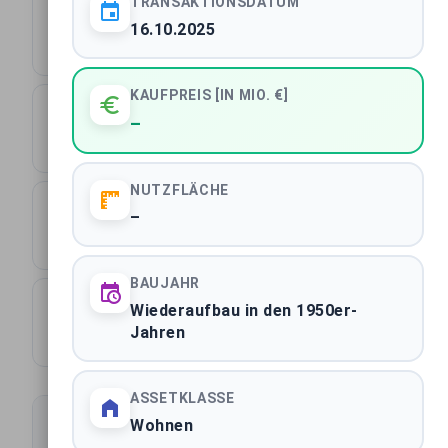
TRANSAKTIONSDATUM
1033
16.10.2025
Transaktionen gesamt
KAUFPREIS [IN MIO. €]
14.003 m²
–
Durchschnittliche Fläche
NUTZFLÄCHE
431
–
Städte
BAUJAHR
640
Wiederaufbau in den 1950er-
Jahren
Käufer
ASSETKLASSE
Wohnen
Transaktionen filtern