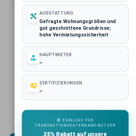
Transaktionsdatum
AUSSTATTUNG
Gefragte Wohnungsgrößen und
Assetklasse
gut geschnittene Grundrisse;
hohe Vermietungssicherheit
Bundesland
HAUPTMIETER
Stadt
–
Käufer
ZERTIFIZIERUNGEN
Verkäufer
–
Ausstattung
Baujahr
🎁 EXKLUSIV FÜR
TRANSAKTIONSDATENBANK-NUTZER
25% Rabatt auf unsere