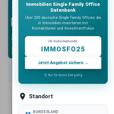
Immobilien Single Family Office
Jeden Montag:
Die wichtigsten Immobilien-Deals der Woche direkt
Datenbank
in Ihr Postfach mit unserem Newsletter. Kein Spam, unverbindlich
und immer kostenlos.
Über 200 deutsche Single Family Offices die
Kostenlos abonnieren
in Immobilien investieren mit
Kontaktdaten und Investmentfokus
Deal-Datenbank:
Erhalten Sie alle folgenden
Ihr Gutscheincode:
Immobilientransaktionen als Excel-Liste.
IMMOSFO25
1033 Einträge anfordern
Jetzt Angebot sichern →
Transaktionsdaten
⏰ Nur für kurze Zeit gültig
10
Items per page:
1-10 of 1033
Standort
BUNDESLAND