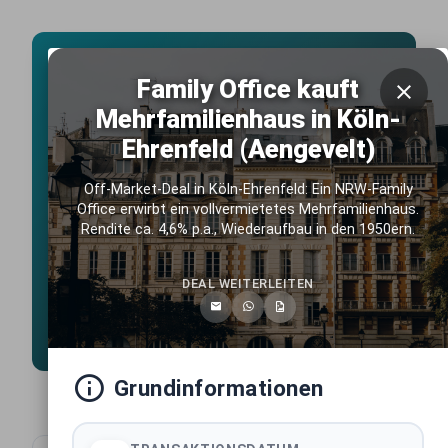
Live Marktdaten
Family Office kauft
Deutschlands führende
Mehrfamilienhaus in Köln-
Immobilientransaktions-Datenbank
Ehrenfeld (Aengevelt)
Exklusive Einblicke in die wichtigsten Immobiliendeals ab
2025. Umfassend recherchiert vom erfahrenen
Off-Market-Deal in Köln-Ehrenfeld: Ein NRW-Family
Listenchampion.de Team, täglich aktualisiert, kostenlos
Office erwirbt ein vollvermietetes Mehrfamilienhaus.
zugänglich.
Rendite ca. 4,6% p.a., Wiederaufbau in den 1950ern.
1033
LIVE TRANSAKTIONEN
431+
DEAL WEITERLEITEN
DEUTSCHE STÄDTE
640+
MARKTAKTEURE
Grundinformationen