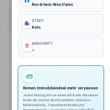
Nordrhein-Westfalen
Spezialisierte Marktberichte
STADT
Detaillierte Analysen nach Assetklassen und Regionen
Köln
ANSCHRIFT
Handelsimmobilien Deutschland
BUNDESWEITE ASSETKLASSE
–
Büroimmobilien Deutschland
BUNDESWEITE ASSETKLASSE
Wohnimmobilien Deutschland
BUNDESWEITE ASSETKLASSE
Keinen Immobiliendeal mehr verpassen
Jeden Montag mit nur einem Klick alle relevanten
Deals der letzten Woche erhalten. Exklusive
Mixed-Use Immobilien Deutschland
Markteinblicke, Transaktionsdetails und
BUNDESWEITE ASSETKLASSE
Branchentrends – kostenlos und unverbindlich.