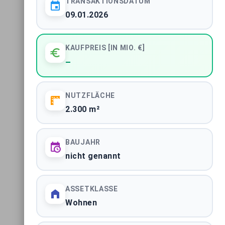
TRANSAKTIONSDATUM
09.01.2026
Immobilientransaktionen Berlin
STADTMARKT
KAUFPREIS [IN MIO. €]
Immobilientransaktionen Hamburg
–
STADTMARKT
NUTZFLÄCHE
ALLE 61 MARKTBERICHTE ANZEIGEN
2.300 m²
BAUJAHR
nicht genannt
ASSETKLASSE
Impressum
|
Datenschutzerklärung
Wohnen