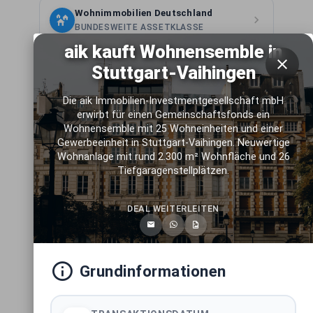
Wohnimmobilien Deutschland
BUNDESWEITE ASSETKLASSE
aik kauft Wohnensemble in
Mixed-Use Immobilien Deutschland
Stuttgart-Vaihingen
BUNDESWEITE ASSETKLASSE
Die aik Immobilien-Investmentgesellschaft mbH
erwirbt für einen Gemeinschaftsfonds ein
Light-Industrial Immobilien
Wohnensemble mit 25 Wohneinheiten und einer
Deutschland
Gewerbeeinheit in Stuttgart-Vaihingen. Neuwertige
BUNDESWEITE ASSETKLASSE
Wohnanlage mit rund 2.300 m² Wohnfläche und 26
Tiefgaragenstellplätzen.
Logistikimmobilien Deutschland
BUNDESWEITE ASSETKLASSE
DEAL WEITERLEITEN
Hotelimmobilien Deutschland
BUNDESWEITE ASSETKLASSE
Grundinformationen
Pflegeimmobilien Deutschland
BUNDESWEITE ASSETKLASSE