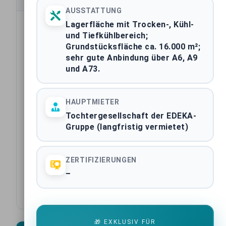
AUSSTATTUNG
Transaktionsdatum
Lagerfläche mit Trocken-, Kühl-
und Tiefkühlbereich;
Assetklasse
Grundstücksfläche ca. 16.000 m²;
sehr gute Anbindung über A6, A9
und A73.
Bundesland
Stadt
HAUPTMIETER
Tochtergesellschaft der EDEKA-
Käufer
Gruppe (langfristig vermietet)
Verkäufer
ZERTIFIZIERUNGEN
Ausstattung
–
Baujahr
🎁 EXKLUSIV FÜR