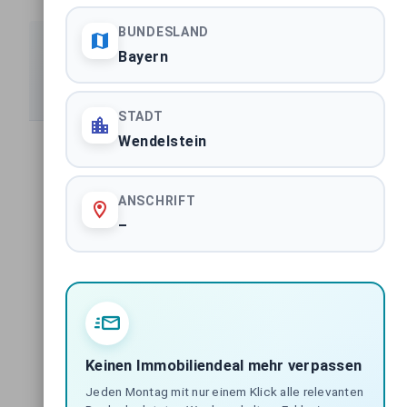
BUNDESLAND
Bayern
Spezialisierte Marktberichte
Detaillierte Analysen nach Assetklassen und Regionen
STADT
Wendelstein
Handelsimmobilien Deutschland
BUNDESWEITE ASSETKLASSE
ANSCHRIFT
–
Büroimmobilien Deutschland
BUNDESWEITE ASSETKLASSE
Wohnimmobilien Deutschland
BUNDESWEITE ASSETKLASSE
Keinen Immobiliendeal mehr verpassen
Mixed-Use Immobilien Deutschland
BUNDESWEITE ASSETKLASSE
Jeden Montag mit nur einem Klick alle relevanten