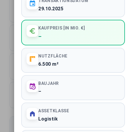
TRANSAKTIONSDATUM
1033
29.10.2025
Transaktionen gesamt
KAUFPREIS [IN MIO. €]
13.994 m²
–
Durchschnittliche Fläche
NUTZFLÄCHE
430
6.500 m²
Städte
BAUJAHR
641
–
Käufer
ASSETKLASSE
Logistik
Transaktionen filtern