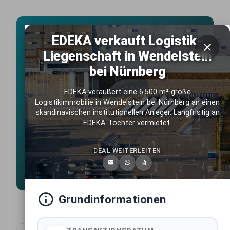
Live Marktdaten
EDEKA verkauft Logistik-
Liegenschaft in Wendelstein
Deutschlands führende
bei Nürnberg
Immobilientransaktions-Datenbank
Exklusive Einblicke in die wichtigsten Immobiliendeals ab
EDEKA veräußert eine 6.500 m² große
2025. Umfassend recherchiert vom erfahrenen
Logistikimmobilie in Wendelstein bei Nürnberg an einen
Listenchampion.de Team, täglich aktualisiert, kostenlos
zugänglich.
skandinavischen institutionellen Anleger. Langfristig an
EDEKA-Tochter vermietet.
1033
LIVE TRANSAKTIONEN
430+
DEAL WEITERLEITEN
DEUTSCHE STÄDTE
641+
MARKTAKTEURE
Grundinformationen