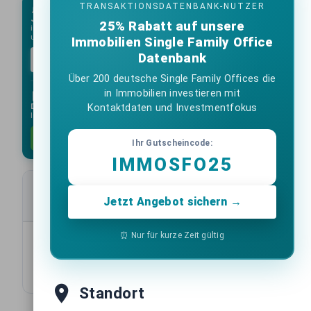
TRANSAKTIONSDATENBANK-NUTZER
Jeden Montag:
Die wichtigsten Immobilien-Deals der Woche direkt
25% Rabatt auf unsere
in Ihr Postfach mit unserem Newsletter. Kein Spam, unverbindlich
und immer kostenlos.
Immobilien Single Family Office
Datenbank
Kostenlos abonnieren
Über 200 deutsche Single Family Offices die
in Immobilien investieren mit
Deal-Datenbank:
Erhalten Sie alle folgenden
Kontaktdaten und Investmentfokus
Immobilientransaktionen als Excel-Liste.
1033 Einträge anfordern
Ihr Gutscheincode:
IMMOSFO25
Transaktionsdaten
Jetzt Angebot sichern →
⏰ Nur für kurze Zeit gültig
10
Items per page:
1-10 of 1033
Standort