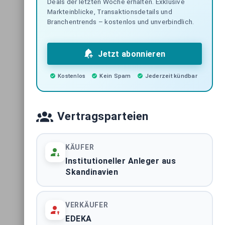
Deals der letzten Woche erhalten. Exklusive
Markteinblicke, Transaktionsdetails und
Light-Industrial Immobilien
Branchentrends – kostenlos und unverbindlich.
Deutschland
BUNDESWEITE ASSETKLASSE
Jetzt abonnieren
Logistikimmobilien Deutschland
BUNDESWEITE ASSETKLASSE
Kostenlos
Kein Spam
Jederzeit kündbar
Hotelimmobilien Deutschland
Vertragsparteien
BUNDESWEITE ASSETKLASSE
Pflegeimmobilien Deutschland
KÄUFER
BUNDESWEITE ASSETKLASSE
Institutioneller Anleger aus
Skandinavien
Immobilientransaktionen Berlin
STADTMARKT
VERKÄUFER
EDEKA
Immobilientransaktionen Hamburg