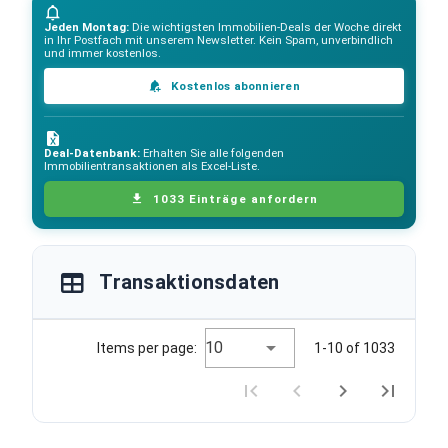
Jeden Montag:
Die wichtigsten Immobilien-Deals der Woche direkt
in Ihr Postfach mit unserem Newsletter. Kein Spam, unverbindlich
und immer kostenlos.
Kostenlos abonnieren
Deal-Datenbank:
Erhalten Sie alle folgenden
Immobilientransaktionen als Excel-Liste.
1033 Einträge anfordern
Transaktionsdaten
10
Items per page:
1-10 of 1033