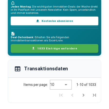
Jeden Montag:
Die wichtigsten Immobilien-Deals der Woche direkt
in Ihr Postfach mit unserem Newsletter. Kein Spam, unverbindlich
und immer kostenlos.
Kostenlos abonnieren
Deal-Datenbank:
Erhalten Sie alle folgenden
Immobilientransaktionen als Excel-Liste.
1033 Einträge anfordern
Transaktionsdaten
10
Items per page:
1-10 of 1033