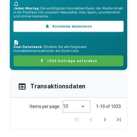
Jeden Montag:
Die wichtigsten Immobilien-Deals der Woche direkt
in Ihr Postfach mit unserem Newsletter. Kein Spam, unverbindlich
und immer kostenlos.
Kostenlos abonnieren
Deal-Datenbank:
Erhalten Sie alle folgenden
Immobilientransaktionen als Excel-Liste.
1033 Einträge anfordern
Transaktionsdaten
10
Items per page:
1-10 of 1033