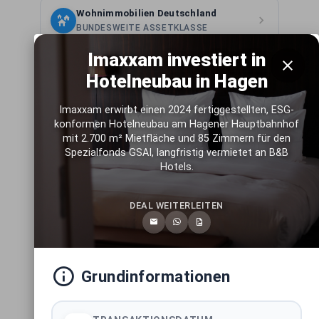
Wohnimmobilien Deutschland
BUNDESWEITE ASSETKLASSE
Imaxxam investiert in
Mixed-Use Immobilien Deutschland
Hotelneubau in Hagen
BUNDESWEITE ASSETKLASSE
Imaxxam erwirbt einen 2024 fertiggestellten, ESG-
Light-Industrial Immobilien
konformen Hotelneubau am Hagener Hauptbahnhof
Deutschland
mit 2.700 m² Mietfläche und 85 Zimmern für den
BUNDESWEITE ASSETKLASSE
Spezialfonds GSAI, langfristig vermietet an B&B
Hotels.
Logistikimmobilien Deutschland
BUNDESWEITE ASSETKLASSE
DEAL WEITERLEITEN
Hotelimmobilien Deutschland
BUNDESWEITE ASSETKLASSE
Grundinformationen
Pflegeimmobilien Deutschland
BUNDESWEITE ASSETKLASSE