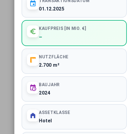
TRANSAKTIONSDATUM
01.12.2025
Immobilientransaktionen Berlin
STADTMARKT
KAUFPREIS [IN MIO. €]
Immobilientransaktionen Hamburg
–
STADTMARKT
NUTZFLÄCHE
ALLE 61 MARKTBERICHTE ANZEIGEN
2.700 m²
BAUJAHR
2024
ASSETKLASSE
Impressum
|
Datenschutzerklärung
Hotel