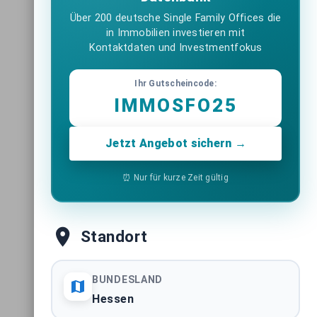
Über 200 deutsche Single Family Offices die
Light-Industrial Immobilien
in Immobilien investieren mit
Deutschland
Kontaktdaten und Investmentfokus
BUNDESWEITE ASSETKLASSE
Ihr Gutscheincode:
Logistikimmobilien Deutschland
IMMOSFO25
BUNDESWEITE ASSETKLASSE
Jetzt Angebot sichern →
Hotelimmobilien Deutschland
BUNDESWEITE ASSETKLASSE
⏰ Nur für kurze Zeit gültig
Pflegeimmobilien Deutschland
BUNDESWEITE ASSETKLASSE
Standort
Immobilientransaktionen Berlin
STADTMARKT
BUNDESLAND
Hessen
Immobilientransaktionen Hamburg