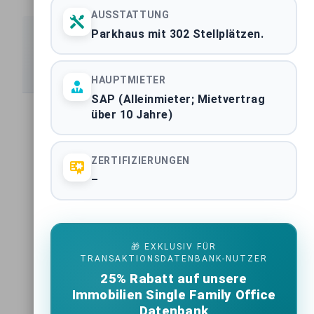
AUSSTATTUNG
Parkhaus mit 302 Stellplätzen.
Spezialisierte Marktberichte
Detaillierte Analysen nach Assetklassen und Regionen
HAUPTMIETER
SAP (Alleinmieter; Mietvertrag
über 10 Jahre)
Handelsimmobilien Deutschland
BUNDESWEITE ASSETKLASSE
ZERTIFIZIERUNGEN
–
Büroimmobilien Deutschland
BUNDESWEITE ASSETKLASSE
Wohnimmobilien Deutschland
🎁 EXKLUSIV FÜR
BUNDESWEITE ASSETKLASSE
TRANSAKTIONSDATENBANK-NUTZER
25% Rabatt auf unsere
Mixed-Use Immobilien Deutschland
Immobilien Single Family Office
BUNDESWEITE ASSETKLASSE
Datenbank