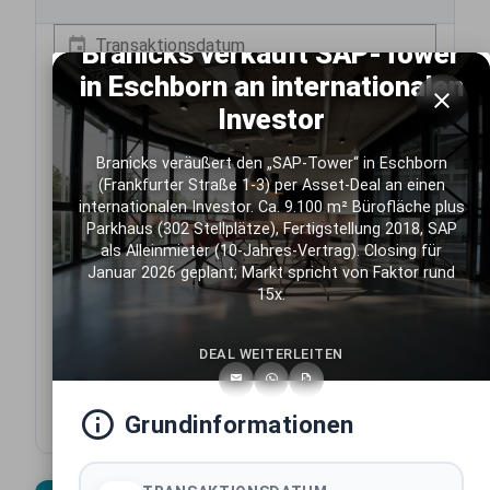
Transaktionsdatum
Branicks verkauft SAP-Tower
in Eschborn an internationalen
Assetklasse
Investor
Bundesland
Branicks veräußert den „SAP-Tower“ in Eschborn
(Frankfurter Straße 1-3) per Asset-Deal an einen
Stadt
internationalen Investor. Ca. 9.100 m² Bürofläche plus
Parkhaus (302 Stellplätze), Fertigstellung 2018, SAP
als Alleinmieter (10-Jahres-Vertrag). Closing für
Käufer
Januar 2026 geplant; Markt spricht von Faktor rund
15x.
Verkäufer
DEAL WEITERLEITEN
Ausstattung
Baujahr
Grundinformationen