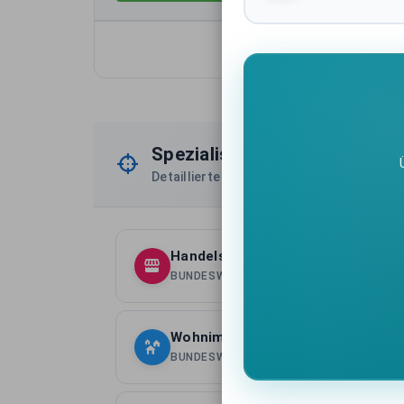
Spezialisierte Marktberichte
Detaillierte Analysen nach Assetklassen
Handelsimmobilien Deutschland
BUNDESWEITE ASSETKLASSE
Wohnimmobilien Deutschland
BUNDESWEITE ASSETKLASSE