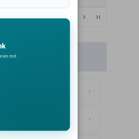
1-10 of 1033
nk
eren mit
tschland
ASSE
n Deutschland
ASSE