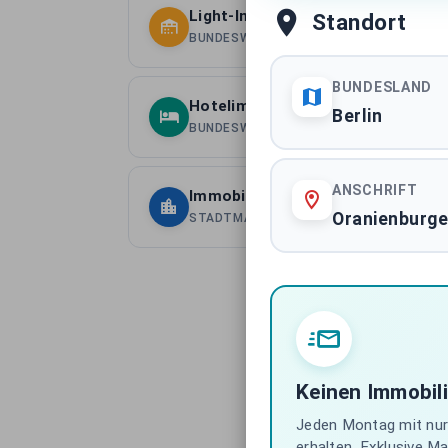
Light-Industrial Immobilien Deuts
Standort
BUNDESWEITE ASSETKLASSE
BUNDESLAND
Hotelimmobilien Deutschland
Berlin
BUNDESWEITE ASSETKLASSE
ANSCHRIFT
Immobilientransaktionen Berlin
Oranienburge
STADTMARKT
Keinen Immobil
Jeden Montag mit nur 
erhalten. Exklusive M