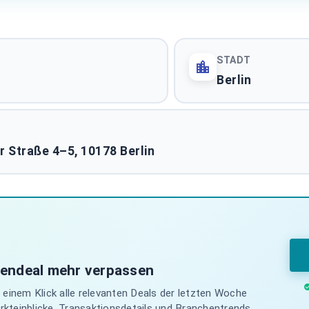
chland
Logistikimmobilien 
BUNDESWEITE ASSETKL
STADT
Pflegeimmobilien De
Berlin
BUNDESWEITE ASSETKL
Immobilientransakt
r Straße 4–5, 10178 Berlin
STADTMARKT
ALLE 61 MARKTBERICHTE ANZEIGEN
iendeal mehr verpassen
einem Klick alle relevanten Deals der letzten Woche
arkteinblicke, Transaktionsdetails und Branchentrends