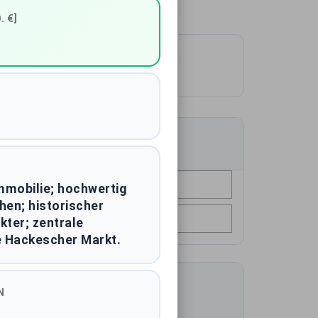
. €]
641
Käufer
Stadt
mmobilie; hochwertig
hen; historischer
Baujahr
ter; zentrale
 Hackescher Markt.
N