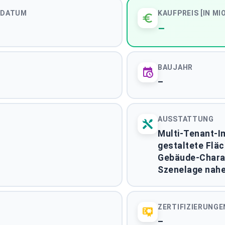
SDATUM
KAUFPREIS [IN MIO
–
.994 m²
430
schnittliche Fläche
Städte
BAUJAHR
–
AUSSTATTUNG
ssetklasse
Bundesland
Multi-Tenant-I
gestaltete Fläc
erkäufer
Ausstattung
Gebäude-Charak
Szenelage nahe
ZERTIFIZIERUNGE
EN) ANFORDERN
DEAL-UPDATES ABONNIEREN
–