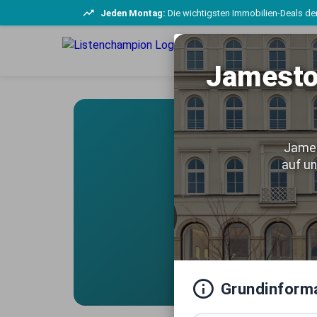
Jeden Montag:
Die wichtigsten Immobilien-Deals der
Jamesto
James
auf un
Exklusive
vom erf
Grundinform