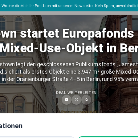
 Woche direkt in Ihr Postfach mit unserem Newsletter. Kein Spam, unverbindli
wn startet Europafonds 
Mixed-Use-Objekt in Ber
Live Marktdaten
town legt den geschlossenen Publikumsfonds „Jamest
Deutschlands führende
d sichert als erstes Objekt eine 3.947 m² große Mixed-
in der Oranienburger Straße 4–5 in Berlin, rund 95% verm
Immobilientransaktions-Datenban
DEAL WEITERLEITEN
 Einblicke in die wichtigsten Immobiliendeals ab 2025. Umfassend re
ahrenen Listenchampion.de Team, täglich aktualisiert, kostenlos zug
1033
430+
641+
LIVE TRANSAKTIONEN
DEUTSCHE STÄDTE
MARKTAKTEURE
ationen