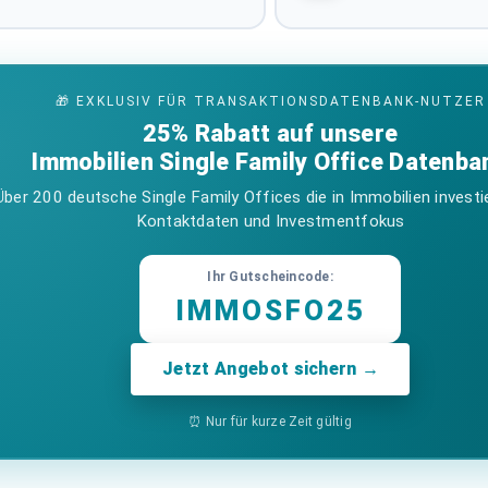
10
Items per page:
🎁 EXKLUSIV FÜR TRANSAKTIONSDATENBANK-NUTZER
25% Rabatt auf unsere
Immobilien Single Family Office Datenba
Über 200 deutsche Single Family Offices die in Immobilien investi
 und Regionen
Kontaktdaten und Investmentfokus
Ihr Gutscheincode:
IMMOSFO25
Büroimmobilien Deu
BUNDESWEITE ASSETKL
Jetzt Angebot sichern →
Mixed-Use Immobilie
⏰ Nur für kurze Zeit gültig
BUNDESWEITE ASSETKL