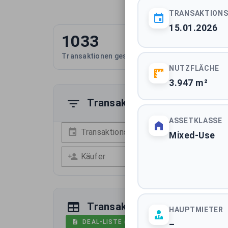
TRANSAKTION
15.01.2026
1033
13
Transaktionen gesamt
Durch
NUTZFLÄCHE
3.947 m²
Transaktionen filtern
ASSETKLASSE
Transaktionsdatum
A
Mixed-Use
Käufer
V
Transaktionsdaten
HAUPTMIETER
DEAL-LISTE (AUSWAHL MIT 1033 EINTRÄG
–