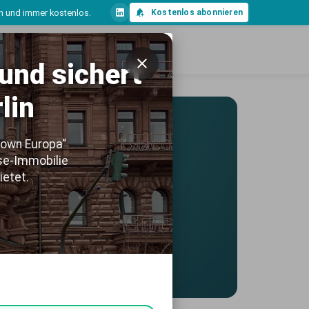
ch und immer kostenlos.
Kostenlos abonnieren
und sichert
lin
own Europa“
Use-Immobilie
ietet.
k
cherchiert
änglich.