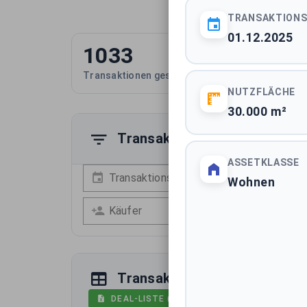
TRANSAKTION
01.12.2025
1033
13
Transaktionen gesamt
Durch
NUTZFLÄCHE
30.000 m²
Transaktionen filtern
ASSETKLASSE
Transaktionsdatum
A
Wohnen
Käufer
V
Transaktionsdaten
DEAL-LISTE (AUSWAHL MIT 1033 EINTRÄG