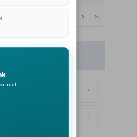
1-10 of 1033
N
nk
eren mit
tschland
ASSE
n Deutschland
ASSE