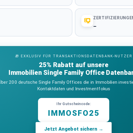
10
Items per page:
ZERTIFIZIERUNGE
–
🎁 EXKLUSIV FÜR TRANSAKTIONSDATENBANK-NUTZER
 und Regionen
25% Rabatt auf unsere
Immobilien Single Family Office Datenba
Über 200 deutsche Single Family Offices die in Immobilien investi
Büroimmobilien Deu
Kontaktdaten und Investmentfokus
BUNDESWEITE ASSETKL
Ihr Gutscheincode:
Mixed-Use Immobilie
IMMOSFO25
BUNDESWEITE ASSETKL
Jetzt Angebot sichern →