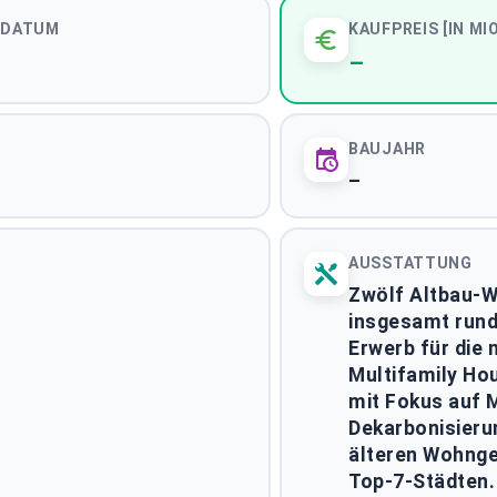
SDATUM
KAUFPREIS [IN MIO
–
.994 m²
430
schnittliche Fläche
Städte
BAUJAHR
–
AUSSTATTUNG
ssetklasse
Bundesland
Zwölf Altbau-
insgesamt rund
erkäufer
Ausstattung
Erwerb für die 
Multifamily Ho
mit Fokus auf 
Dekarbonisier
älteren Wohnge
Top-7-Städten.
EN) ANFORDERN
DEAL-UPDATES ABONNIEREN