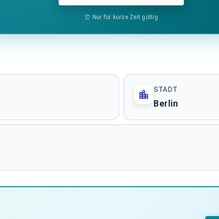
chland
Logistikimmobilien 
⏰ Nur für kurze Zeit gültig
BUNDESWEITE ASSETKL
Pflegeimmobilien De
BUNDESWEITE ASSETKL
STADT
Immobilientransakt
Berlin
STADTMARKT
ALLE 61 MARKTBERICHTE ANZEIGEN