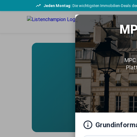
Jeden Montag:
Die wichtigsten Immobilien-Deals der
MP
MPC 
Plat
Exklusive
vom erf
Grundinform