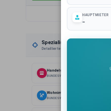
HAUPTMIETER
–
Spezialisierte Marktberichte
Detaillierte Analysen nach Assetklassen
Handelsimmobilien Deutschland
BUNDESWEITE ASSETKLASSE
Wohnimmobilien Deutschland
BUNDESWEITE ASSETKLASSE