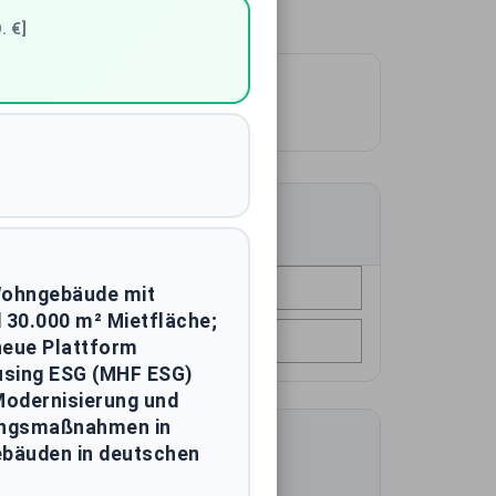
. €]
641
Käufer
Stadt
Wohngebäude mit
 30.000 m² Mietfläche;
Baujahr
neue Plattform
using ESG (MHF ESG)
Modernisierung und
ungsmaßnahmen in
bäuden in deutschen