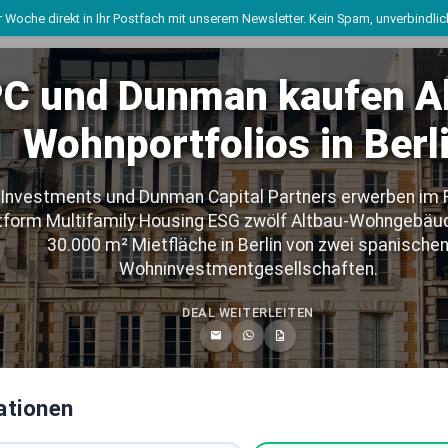
 Woche direkt in Ihr Postfach mit unserem Newsletter. Kein Spam, unverbindli
C und Dunman kaufen Al
Wohnportfolios in Berl
Live Marktdaten
Investments und Dunman Capital Partners erwerben im
tform Multifamily Housing ESG zwölf Altbau-Wohngebäud
Deutschlands führende
30.000 m² Mietfläche in Berlin von zwei spanische
Immobilientransaktions-Datenban
Wohninvestmentgesellschaften.
 Einblicke in die wichtigsten Immobiliendeals ab 2025. Umfassend re
DEAL WEITERLEITEN
ahrenen Listenchampion.de Team, täglich aktualisiert, kostenlos zug
1033
430+
641+
LIVE TRANSAKTIONEN
DEUTSCHE STÄDTE
MARKTAKTEURE
ationen