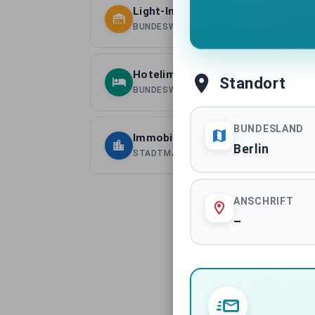
Light-Industrial Immobilien Deuts
BUNDESWEITE ASSETKLASSE
Hotelimmobilien Deutschland
Standort
BUNDESWEITE ASSETKLASSE
BUNDESLAND
Immobilientransaktionen Berlin
Berlin
STADTMARKT
ANSCHRIFT
–