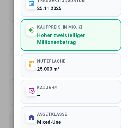
TRANSAKTIONSDATUM
1033
25.11.2025
Transaktionen gesamt
KAUFPREIS [IN MIO. €]
13.994 m²
Hoher zweistelliger
Millionenbetrag
Durchschnittliche Fläche
430
NUTZFLÄCHE
25.000 m²
Städte
641
BAUJAHR
–
Käufer
ASSETKLASSE
Mixed-Use
Transaktionen filtern