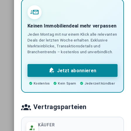
Light-Industrial Immobilien
Deutschland
BUNDESWEITE ASSETKLASSE
Keinen Immobiliendeal mehr verpassen
Jeden Montag mit nur einem Klick alle relevanten
Logistikimmobilien Deutschland
Deals der letzten Woche erhalten. Exklusive
BUNDESWEITE ASSETKLASSE
Markteinblicke, Transaktionsdetails und
Branchentrends – kostenlos und unverbindlich.
Hotelimmobilien Deutschland
BUNDESWEITE ASSETKLASSE
Jetzt abonnieren
Pflegeimmobilien Deutschland
Kostenlos
Kein Spam
Jederzeit kündbar
BUNDESWEITE ASSETKLASSE
Immobilientransaktionen Berlin
Vertragsparteien
STADTMARKT
KÄUFER
Immobilientransaktionen Hamburg