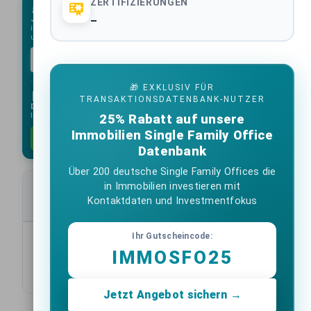
ZERTIFIZIERUNGEN
Jeden Montag:
Die wichtigsten Immobilien-Deals der Woche direkt
–
in Ihr Postfach mit unserem Newsletter. Kein Spam, unverbindlich
und immer kostenlos.
Kostenlos abonnieren
🎁 EXKLUSIV FÜR
TRANSAKTIONSDATENBANK-NUTZER
Deal-Datenbank:
Erhalten Sie alle folgenden
Immobilientransaktionen als Excel-Liste.
25% Rabatt auf unsere
Immobilien Single Family Office
1033 Einträge anfordern
Datenbank
Über 200 deutsche Single Family Offices die
in Immobilien investieren mit
Transaktionsdaten
Kontaktdaten und Investmentfokus
Ihr Gutscheincode:
10
Items per page:
1-10 of 1033
IMMOSFO25
Jetzt Angebot sichern →