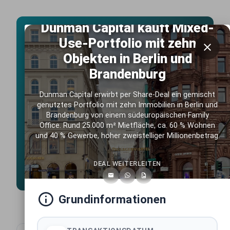
Dunman Capital kauft Mixed-
Live Marktdaten
Use-Portfolio mit zehn
Deutschlands führende
Objekten in Berlin und
Immobilientransaktions-Datenbank
Brandenburg
Exklusive Einblicke in die wichtigsten Immobiliendeals ab
2025. Umfassend recherchiert vom erfahrenen
Dunman Capital erwirbt per Share-Deal ein gemischt
Listenchampion.de Team, täglich aktualisiert, kostenlos
genutztes Portfolio mit zehn Immobilien in Berlin und
zugänglich.
Brandenburg von einem südeuropäischen Family
Office. Rund 25.000 m² Mietfläche, ca. 60 % Wohnen
1033
und 40 % Gewerbe, hoher zweistelliger Millionenbetrag.
LIVE TRANSAKTIONEN
430+
DEUTSCHE STÄDTE
DEAL WEITERLEITEN
641+
MARKTAKTEURE
Grundinformationen